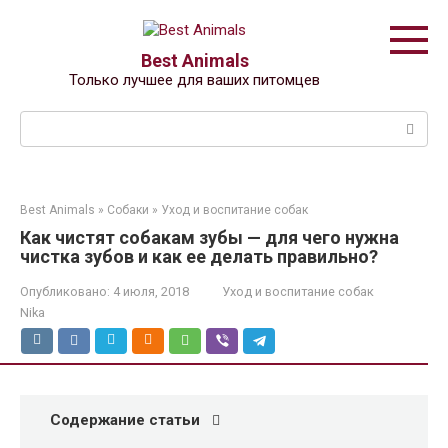
Перейти
к
контенту
Best Animals
Только лучшее для ваших питомцев
Поиск:
Best Animals
»
Собаки
»
Уход и воспитание собак
Как чистят собакам зубы — для чего нужна
чистка зубов и как ее делать правильно?
Опубликовано:
4 июля, 2018
Уход и воспитание собак
Nika
Содержание статьи