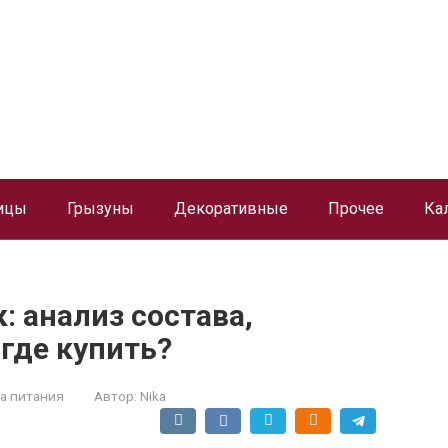
ицы
Грызуны
Декоративные
Прочее
Ка
: анализ состава,
 где купить?
а питания
Автор:
Nika