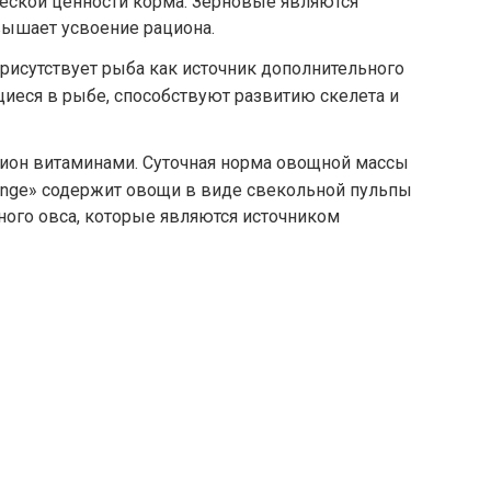
еской ценности корма. Зерновые являются
вышает усвоение рациона.
рисутствует рыба как источник дополнительного
щиеся в рыбе, способствуют развитию скелета и
он витаминами. Суточная норма овощной массы
Monge» содержит овощи в виде свекольной пульпы
ого овса, которые являются источником